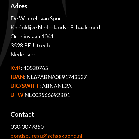
Adres
De Weerelt van Sport
Koninklijke Nederlandse Schaakbond
Orteliuslaan 1041
3528 BE Utrecht
Nederland
KvK
: 40530765
IBAN
: NL67ABNA0891743537
BIC/SWIFT
: ABNANL2A
BTW
NL002566692B01
Contact
030-3077860
bondsbureau@schaakbond.nl