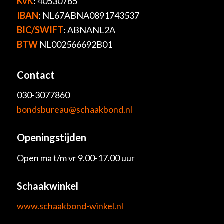
KvK
: 40530765
IBAN
: NL67ABNA0891743537
BIC/SWIFT
: ABNANL2A
BTW
NL002566692B01
Contact
030-3077860
bondsbureau@schaakbond.nl
Openingstijden
Open ma t/m vr 9.00-17.00 uur
Schaakwinkel
www.schaakbond-winkel.nl