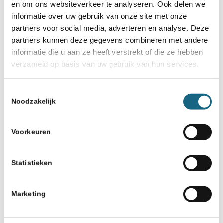
en om ons websiteverkeer te analyseren. Ook delen we
informatie over uw gebruik van onze site met onze
partners voor social media, adverteren en analyse. Deze
Koos Stolk
partners kunnen deze gegevens combineren met andere
informatie die u aan ze heeft verstrekt of die ze hebben
Medewerker Competitie & Evenementen
verzameld op basis van uw gebruik van hun services.
Werktijden: dinsdag t/m donderdag
Toestemmingsselectie
Noodzakelijk
Voorkeuren
Statistieken
Marketing