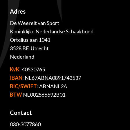
Adres
De Weerelt van Sport
Koninklijke Nederlandse Schaakbond
Orteliuslaan 1041
3528 BE Utrecht
Nederland
KvK
: 40530765
IBAN
: NL67ABNA0891743537
BIC/SWIFT
: ABNANL2A
BTW
NL002566692B01
Contact
030-3077860