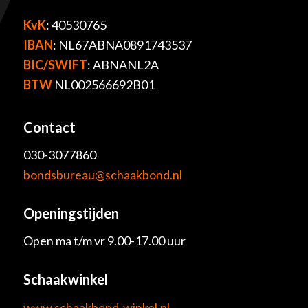
KvK
: 40530765
IBAN
: NL67ABNA0891743537
BIC/SWIFT
: ABNANL2A
BTW
NL002566692B01
Contact
030-3077860
bondsbureau@schaakbond.nl
Openingstijden
Open ma t/m vr 9.00-17.00 uur
Schaakwinkel
www.schaakbond-winkel.nl