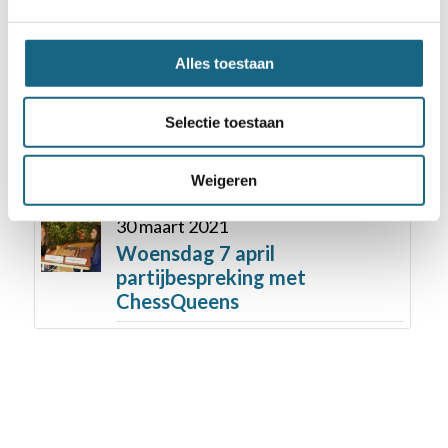
Schaakfestijn voor
basisscholen Rotterdam
Alles toestaan
9 juni 2018
KinderCampus Hilversum pakt
Selectie toestaan
verrassend de NK titel
Basisonderwijs
Weigeren
30 maart 2021
Woensdag 7 april
partijbespreking met
ChessQueens