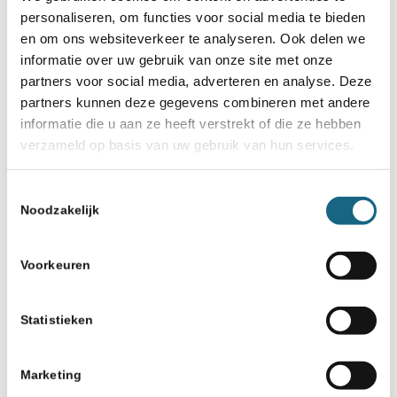
Deel dit stuk
personaliseren, om functies voor social media te bieden
en om ons websiteverkeer te analyseren. Ook delen we
informatie over uw gebruik van onze site met onze
partners voor social media, adverteren en analyse. Deze
partners kunnen deze gegevens combineren met andere
informatie die u aan ze heeft verstrekt of die ze hebben
verzameld op basis van uw gebruik van hun services.
Misschien ook iets voor u
Toestemmingsselectie
5 augustus 2020
Noodzakelijk
Uitslag Summer Challenge #4
Voorkeuren
16 oktober 2017
Wereldschaakdag en de actie
#chessconnectsus
Statistieken
19 maart 2019
Marketing
Topdrukte op het Erasmiaans