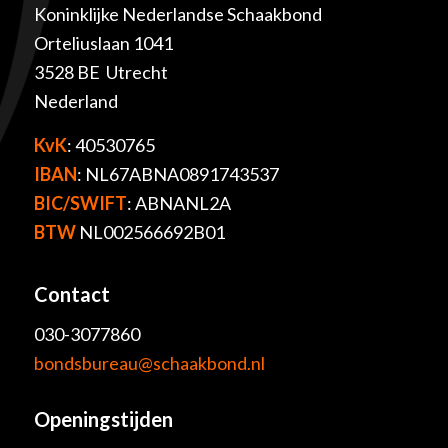
Koninklijke Nederlandse Schaakbond
Orteliuslaan 1041
3528 BE Utrecht
Nederland
KvK
: 40530765
IBAN
: NL67ABNA0891743537
BIC/SWIFT
: ABNANL2A
BTW
NL002566692B01
Contact
030-3077860
bondsbureau@schaakbond.nl
Openingstijden