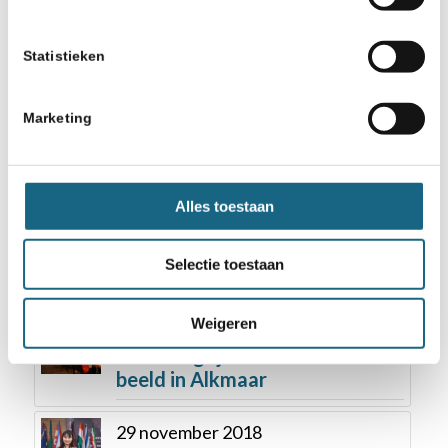
Statistieken
Misschien ook iets voor u
15 januari 2018
Marketing
NOS: schoolschaken steeds
populairder
Alles toestaan
11 maart 2019
Pathena tekent overeenkomst
Selectie toestaan
‘ChessMates’
Weigeren
17 januari 2019
NOS Jeugdjournaal: NK VO in
beeld in Alkmaar
29 november 2018