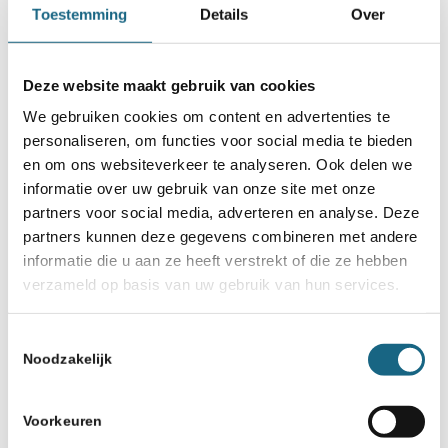
Toestemming
Details
Over
20 november 2025
Dharma Tjiam neemt afscheid
als directeur van het
Deze website maakt gebruik van cookies
Bondsbureau
We gebruiken cookies om content en advertenties te
personaliseren, om functies voor social media te bieden
en om ons websiteverkeer te analyseren. Ook delen we
informatie over uw gebruik van onze site met onze
partners voor social media, adverteren en analyse. Deze
partners kunnen deze gegevens combineren met andere
informatie die u aan ze heeft verstrekt of die ze hebben
verzameld op basis van uw gebruik van hun services.
Schaakbond.nl wordt mede mogelijk
gemaakt door:
Toestemmingsselectie
Noodzakelijk
Voorkeuren