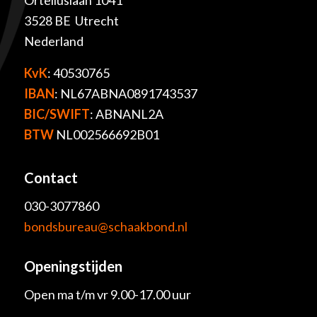
Orteliuslaan 1041
3528 BE Utrecht
Nederland
KvK
: 40530765
IBAN
: NL67ABNA0891743537
BIC/SWIFT
: ABNANL2A
BTW
NL002566692B01
Contact
030-3077860
bondsbureau@schaakbond.nl
Openingstijden
Open ma t/m vr 9.00-17.00 uur