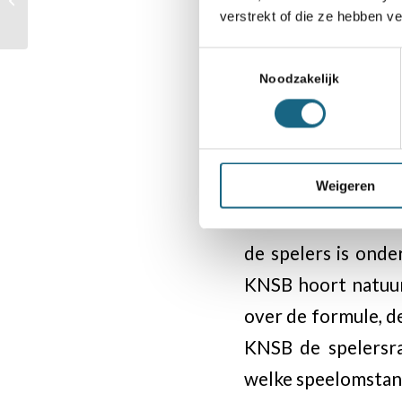
verstrekt of die ze hebben v
Haag
Toestemmingsselectie
Noodzakelijk
Wat is de belangrij
Weigeren
“Het belangrijkste
zo in het documen
de spelers is ond
KNSB hoort natuurl
over de formule, d
KNSB de spelersr
welke speelomstand