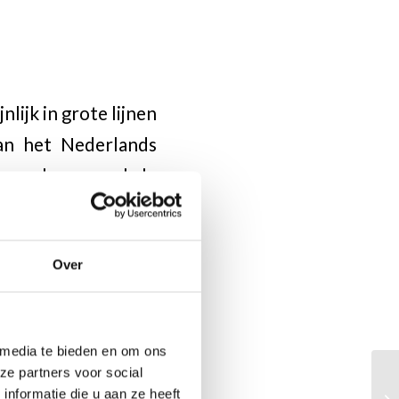
lijk in grote lijnen
an het Nederlands
n ook nog enkele
Over
 hoe de
t NK.
 media te bieden en om ons
ze partners voor social
nformatie die u aan ze heeft