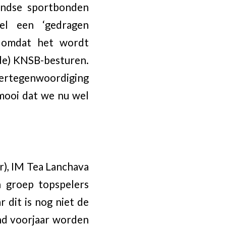
andse sportbonden
el een ‘gedragen
n omdat het wordt
nde) KNSB-besturen.
ertegenwoordiging
 mooi dat we nu wel
r), IM Tea Lanchava
 groep topspelers
 dit is nog niet de
end voorjaar worden