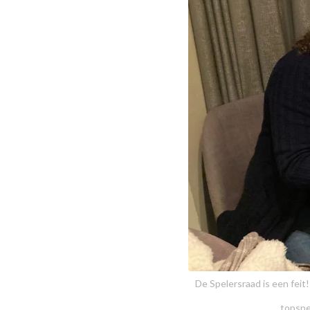
De Spelersraad is een fei
topspe