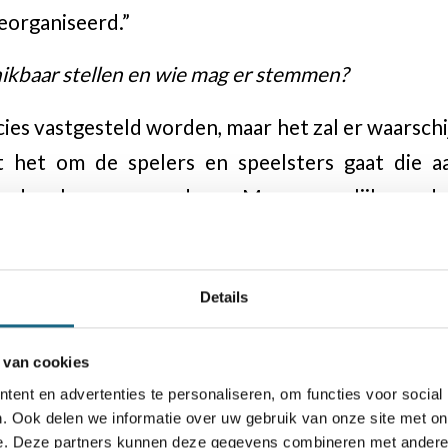
eorganiseerd.”
ikbaar stellen en wie mag er stemmen?
es vastgesteld worden, maar het zal er waarschijn
 het om de spelers en speelsters gaat die a
ouden kunnen meedoen. Maar mogelijk zoude
king kunnen komen.”
Details
NSB hoort natuurlijk graag
 van cookies
pspelers aankijken tegen he
ent en advertenties te personaliseren, om functies voor social
. Ook delen we informatie over uw gebruik van onze site met on
e. Deze partners kunnen deze gegevens combineren met andere i