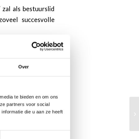
zal als bestuurslid
zoveel succesvolle
ere bonden en alle
omatisch in de bus.
Over
 dat te melden aan
 media te bieden en om ons
ze partners voor social
nformatie die u aan ze heeft