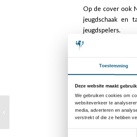
Op de cover ook Ne
jeugdschaak en ta
jeugdspelers.
Alle leden van sc
persoonlijke leden
Toestemming
Mocht u het numme
het bondsbureau v
Deze website maakt gebruik
We gebruiken cookies om cont
websiteverkeer te analyseren
Talentstatussen 2019-
media, adverteren en analys
2020
Categorie
verstrekt of die ze hebben v
Bondsnieuws
Toestemmingsselectie