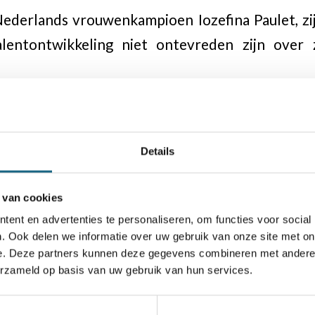
derlands vrouwenkampioen Iozefina Paulet, zij 
lentontwikkeling niet ontevreden zijn over 
haakverenigingen, alle leden van de bijzond
 krijgen Schaakmagazine zes keer per jaar aut
Details
r niet ontvangen hebben, dan wordt u verzocht
an de KNSB.
 van cookies
ent en advertenties te personaliseren, om functies voor social
. Ook delen we informatie over uw gebruik van onze site met on
e. Deze partners kunnen deze gegevens combineren met andere i
erzameld op basis van uw gebruik van hun services.