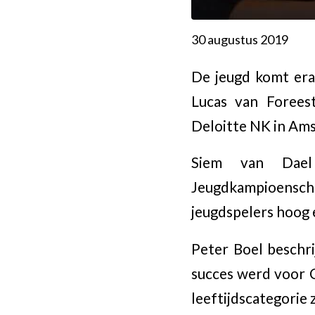
30 augustus 2019
De jeugd komt era
Lucas van Forees
Deloitte NK in Am
Siem van Dael
Jeugdkampioensc
jeugdspelers hoog e
Peter Boel beschr
succes werd voor 
leeftijdscategorie