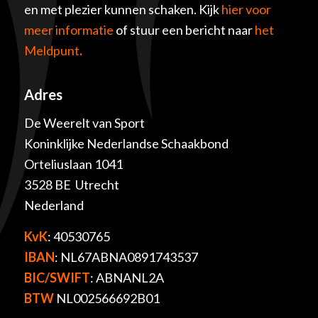
en met plezier kunnen schaken. Kijk
hier voor
meer informatie
of stuur een bericht naar
het
Meldpunt
.
Adres
De Weerelt van Sport
Koninklijke Nederlandse Schaakbond
Orteliuslaan 1041
3528 BE Utrecht
Nederland
KvK
: 40530765
IBAN
: NL67ABNA0891743537
BIC/SWIFT
: ABNANL2A
BTW
NL002566692B01