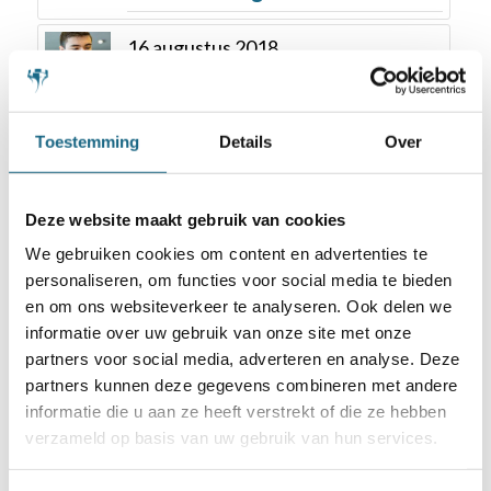
16 augustus 2018
Nederlandse delegatie naar
EJK Riga
Toestemming
Details
Over
6 september 2017
PostNL helpt met
promotiepakketten Nationale
Deze website maakt gebruik van cookies
Sportweek
We gebruiken cookies om content en advertenties te
personaliseren, om functies voor social media te bieden
31 juli 2018
en om ons websiteverkeer te analyseren. Ook delen we
Standpunt KNSB inzake WK
informatie over uw gebruik van onze site met onze
voor scholieren
partners voor social media, adverteren en analyse. Deze
partners kunnen deze gegevens combineren met andere
informatie die u aan ze heeft verstrekt of die ze hebben
verzameld op basis van uw gebruik van hun services.