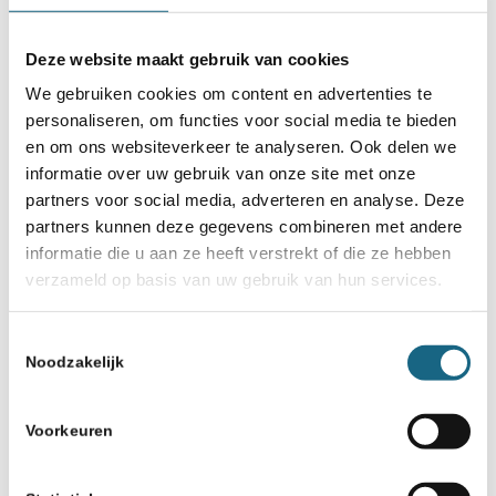
Grootmeester Anish Giri
bezoekt Hilversum
Deze website maakt gebruik van cookies
We gebruiken cookies om content en advertenties te
personaliseren, om functies voor social media te bieden
en om ons websiteverkeer te analyseren. Ook delen we
informatie over uw gebruik van onze site met onze
partners voor social media, adverteren en analyse. Deze
partners kunnen deze gegevens combineren met andere
informatie die u aan ze heeft verstrekt of die ze hebben
Schaakbond.nl wordt mede mogelijk
verzameld op basis van uw gebruik van hun services.
gemaakt door:
Toestemmingsselectie
Noodzakelijk
Voorkeuren