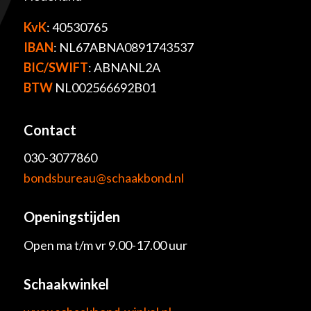
KvK
: 40530765
IBAN
: NL67ABNA0891743537
BIC/SWIFT
: ABNANL2A
BTW
NL002566692B01
Contact
030-3077860
bondsbureau@schaakbond.nl
Openingstijden
Open ma t/m vr 9.00-17.00 uur
Schaakwinkel