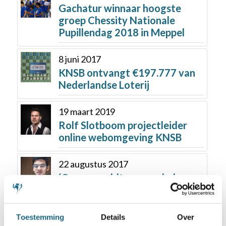
Gachatur winnaar hoogste
groep Chessity Nationale
Pupillendag 2018 in Meppel
8 juni 2017
KNSB ontvangt €197.777 van
Nederlandse Loterij
19 maart 2019
Rolf Slotboom projectleider
online webomgeving KNSB
22 augustus 2017
‘Onze wereldtopper schaken
daagt je uit!’
9 januari 2018
Toestemming
Details
Over