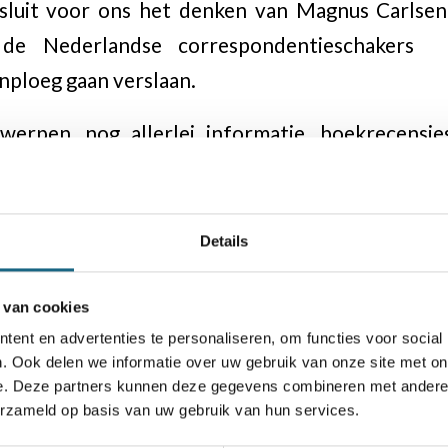
sluit voor ons het denken van Magnus Carlsen.
e Nederlandse correspondentieschakers (wa
nploeg gaan verslaan.
erpen, nog allerlei informatie, boekrecensies
ken.
haakverenigingen, alle leden van de bijzond
 krijgen Schaakmagazine zes keer per jaar aut
Details
r niet ontvangen hebben, dan wordt u verzocht
bondsbureau@schaakbond.nl).
 van cookies
ent en advertenties te personaliseren, om functies voor social
. Ook delen we informatie over uw gebruik van onze site met on
e. Deze partners kunnen deze gegevens combineren met andere i
erzameld op basis van uw gebruik van hun services.