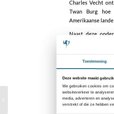
Charles Vecht ont
Twan Burg hoe d
Amerikaanse lande
Naast deze onderw
vertrouwde rubrie
Alle leden van sc
persoonlijke leden
Toestemming
Mocht u het numme
het Bondsbureau (
Deze website maakt gebruik
We gebruiken cookies om cont
websiteverkeer te analyseren
Meppel is klaar voor de
media, adverteren en analys
Chessity Nationale
verstrekt of die ze hebben v
Pupillendag
Categorie