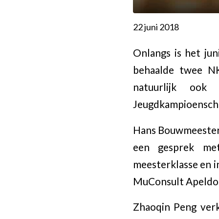
22 juni 2018
Onlangs is het ju
behaalde twee NK-
natuurlijk ook
Jeugdkampioensch
Hans Bouwmeester i
een gesprek met
meesterklasse en in
MuConsult Apeldo
Zhaoqin Peng verk