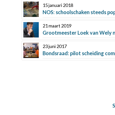
15 januari 2018
NOS: schoolschaken steeds pop
21 maart 2019
Grootmeester Loek van Wely n
23 juni 2017
Bondsraad: pilot scheiding com
S