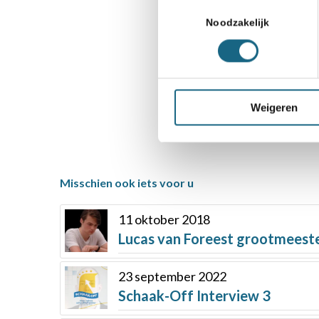
Toestemmingsselectie
Bondsnieuws
Noodzakelijk
Deel dit stuk
Weigeren
Misschien ook iets voor u
11 oktober 2018
Lucas van Foreest grootmeest
23 september 2022
Schaak-Off Interview 3