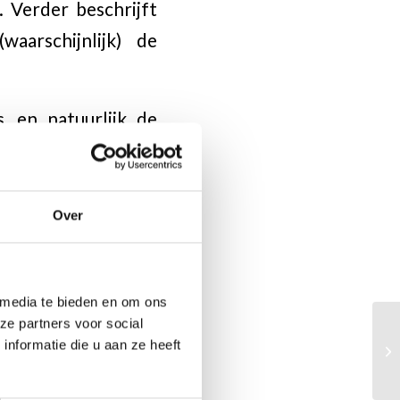
 Verder beschrijft
arschijnlijk) de
, en natuurlijk de
ere bonden en alle
omatisch in de bus.
Over
 dat te melden aan
 media te bieden en om ons
ze partners voor social
nformatie die u aan ze heeft