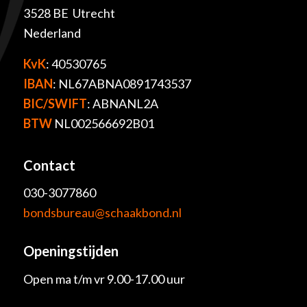
3528 BE Utrecht
Nederland
KvK
: 40530765
IBAN
: NL67ABNA0891743537
BIC/SWIFT
: ABNANL2A
BTW
NL002566692B01
Contact
030-3077860
bondsbureau@schaakbond.nl
Openingstijden
Open ma t/m vr 9.00-17.00 uur