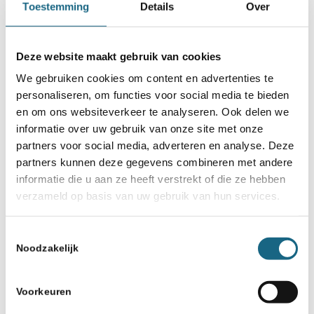
Toestemming
Details
Over
30 augustus 2019
SchaakMagazine augustus
Deze website maakt gebruik van cookies
verschenen
We gebruiken cookies om content en advertenties te
personaliseren, om functies voor social media te bieden
en om ons websiteverkeer te analyseren. Ook delen we
informatie over uw gebruik van onze site met onze
partners voor social media, adverteren en analyse. Deze
partners kunnen deze gegevens combineren met andere
informatie die u aan ze heeft verstrekt of die ze hebben
verzameld op basis van uw gebruik van hun services.
Schaakbond.nl wordt mede mogelijk
gemaakt door:
Toestemmingsselectie
Noodzakelijk
Voorkeuren