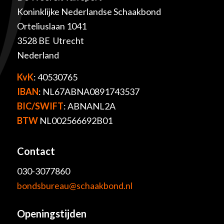
Koninklijke Nederlandse Schaakbond
Orteliuslaan 1041
3528 BE Utrecht
Nederland
KvK
: 40530765
IBAN
: NL67ABNA0891743537
BIC/SWIFT
: ABNANL2A
BTW
NL002566692B01
Contact
030-3077860
bondsbureau@schaakbond.nl
Openingstijden