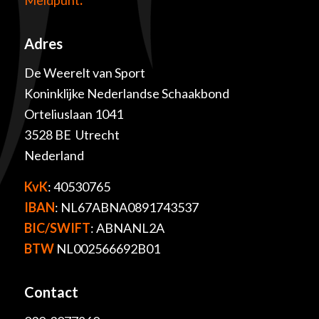
Meldpunt
.
Adres
De Weerelt van Sport
Koninklijke Nederlandse Schaakbond
Orteliuslaan 1041
3528 BE Utrecht
Nederland
KvK
: 40530765
IBAN
: NL67ABNA0891743537
BIC/SWIFT
: ABNANL2A
BTW
NL002566692B01
Contact