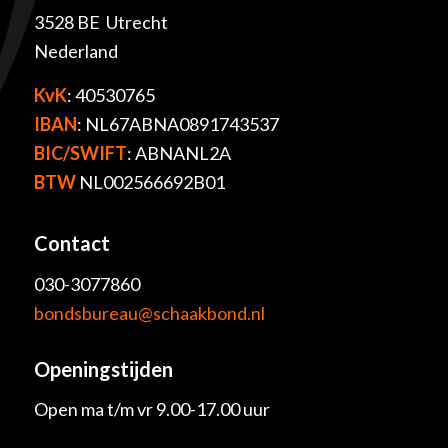
3528 BE Utrecht
Nederland
KvK
: 40530765
IBAN
: NL67ABNA0891743537
BIC/SWIFT
: ABNANL2A
BTW
NL002566692B01
Contact
030-3077860
bondsbureau@schaakbond.nl
Openingstijden
Open ma t/m vr 9.00-17.00 uur