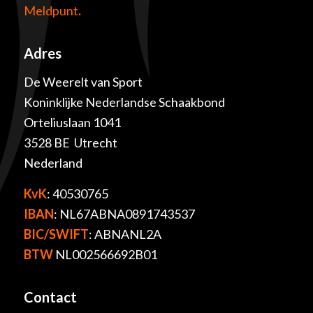
Meldpunt
.
Adres
De Weerelt van Sport
Koninklijke Nederlandse Schaakbond
Orteliuslaan 1041
3528 BE Utrecht
Nederland
KvK
: 40530765
IBAN
: NL67ABNA0891743537
BIC/SWIFT
: ABNANL2A
BTW
NL002566692B01
Contact