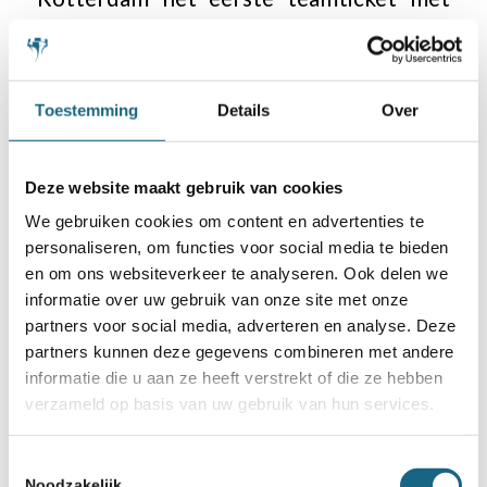
20,5 punt. Het tweede ticket ging naar de
St. Michael college uit Zaandam met 18
punten.
Toestemming
Details
Over
Alle uitslagen
Deze website maakt gebruik van cookies
We gebruiken cookies om content en advertenties te
Zie hier alle uitslagen in een schema.
personaliseren, om functies voor social media te bieden
en om ons websiteverkeer te analyseren. Ook delen we
Op 28 november is de volgende
informatie over uw gebruik van onze site met onze
partners voor social media, adverteren en analyse. Deze
kwalificatie waar weer opnieuw 8 tickets
partners kunnen deze gegevens combineren met andere
voor de finale worden vergeven. Nieuwe
informatie die u aan ze heeft verstrekt of die ze hebben
verzameld op basis van uw gebruik van hun services.
teams zijn ook weer welkom.
Zie hier alle
informatie
.
Toestemmingsselectie
Noodzakelijk