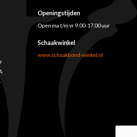
Openingstijden
Open ma t/m vr 9.00-17.00 uur
Schaakwinkel
www.schaakbond-winkel.nl
7
A
1