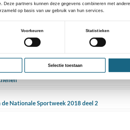
e. Deze partners kunnen deze gegevens combineren met andere i
aakles geven”, 1 juli
erzameld op basis van uw gebruik van hun services.
Voorkeuren
Statistieken
i, Amsterdam)
zich aanmelden voor de Schaak-Off 2022
Selectie toestaan
chenen
 de Nationale Sportweek 2018 deel 2