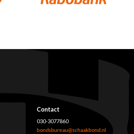
Contact
030-3077860
e
bondsbureau@schaakbond.nl