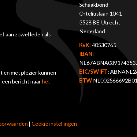
Schaakbond
Orteliuslaan 1041
3528 BE Utrecht
Nederland
f aan zowel leden als
KvK
: 40530765
IBAN
:
NL67ABNA089174353
BIC/SWIFT
: ABNANL2
t en met plezier kunnen
BTW
NL002566692B0
r een bericht naar
het
oorwaarden
|
Cookie instellingen