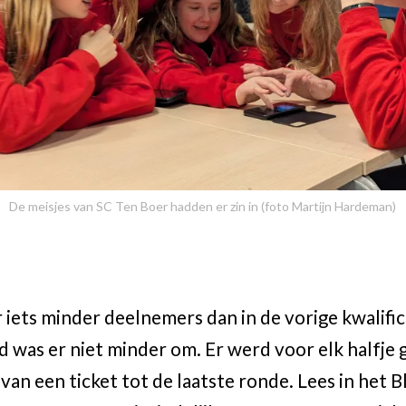
De meisjes van SC Ten Boer hadden er zin in (foto Martijn Hardeman)
iets minder deelnemers dan in de vorige kwalific
d was er niet minder om. Er werd voor elk halfje
van een ticket tot de laatste ronde. Lees in het