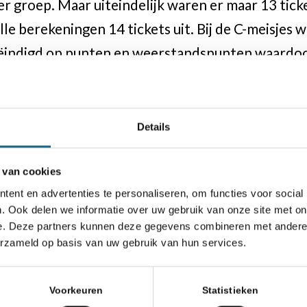
r groep. Maar uiteindelijk waren er maar 13 tick
lle berekeningen 14 tickets uit. Bij de C-meisjes
geëindigd op punten en weerstandspunten waardo
ickets
Details
n Arendonk, Ivan Ponomarev
 van cookies
ngarife Ramirez, Azra Yildirim
ent en advertenties te personaliseren, om functies voor social
Batenburg, Philippe Krylov, Sven Winter
. Ook delen we informatie over uw gebruik van onze site met on
 Zhang, Lenthe Rutten
e. Deze partners kunnen deze gegevens combineren met andere i
erzameld op basis van uw gebruik van hun services.
atpatal, Dhanesh Bajnath, Ahmet Naim Ozbek
 Bakker, Niranjana Ganeshram, Hannah Urban, Ev
Voorkeuren
Statistieken