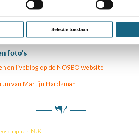
atie
atie is op 15 en 16 maart in Utrecht. Zie hier vo
Selectie toestaan
en foto’s
agen en liveblog op de NOSBO website
bum van Martijn Hardeman
enschappen
,
NJK