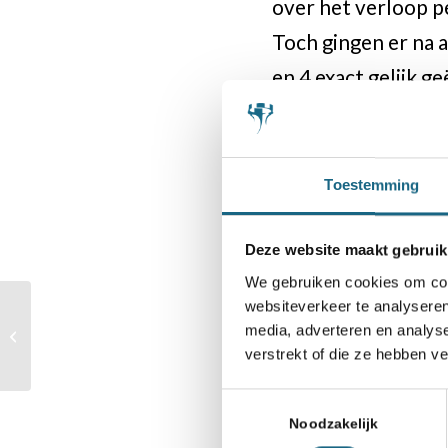
over het verloop pe
Toch gingen er na a
en 4 exact gelijk 
geplaatst zijn.
Gewonnen NK-T
Toestemming
A-Jeugd: Polle va
Deze website maakt gebruik
A-Meisjes: Katja Ta
We gebruiken cookies om cont
B-Jeugd: Mees van 
websiteverkeer te analyseren
Joris Kokje speelt voor
B-Meisjes: Jinchen
media, adverteren en analys
de galerij en wordt
verstrekt of die ze hebben v
beloond
C-Jeugd: Akshaj K
C-Meisjes: Hannah
Toestemmingsselectie
Noodzakelijk