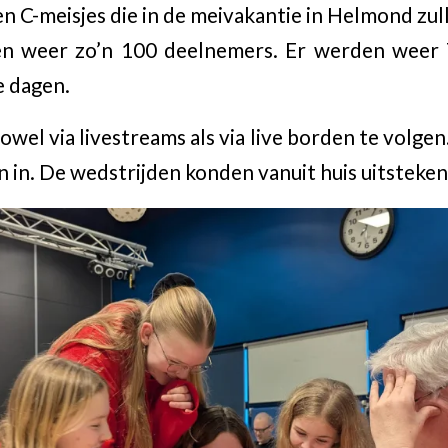
en C-meisjes die in de meivakantie in Helmond zul
en weer zo’n 100 deelnemers. Er werden weer 
e dagen.
owel via livestreams als via live borden te volge
en in. De wedstrijden konden vanuit huis uitstek