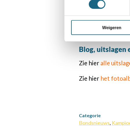
Laatste kwalific
De laatste kwalific
Weigeren
aanmelding
.
Blog, uitslagen 
Zie hier
alle uitsl
Zie hier
het fotoal
Categorie
Bondsnieuws
,
Kampio