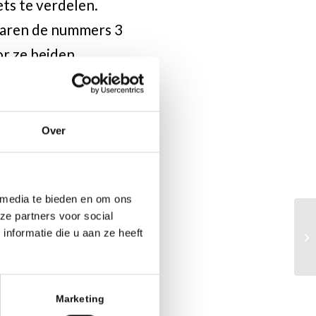
ets te verdelen.
 waren de nummers 3
or ze beiden
Over
 media te bieden en om ons
ze partners voor social
nformatie die u aan ze heeft
iënne Jongejan
Marketing