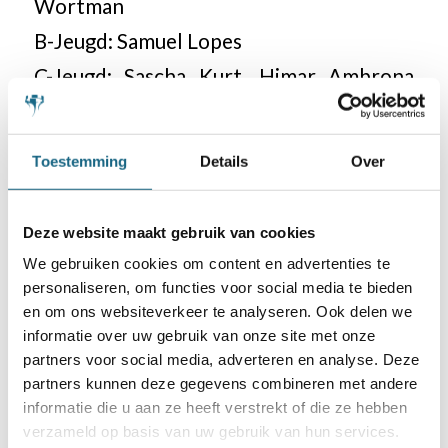
Wortman
B-Jeugd: Samuel Lopes
C-Jeugd: Sascha Kurt, Himar Ambrona
Navarro, Aden Darie, Jesse Frederiks
Zie ook de pagina van het NK ABC voor
Toestemming
Details
Over
een overzicht. De geplaatste spelers
worden gevraagd hun deelname te
Deze website maakt gebruik van cookies
We gebruiken cookies om content en advertenties te
bevestigen via het
personaliseren, om functies voor social media te bieden
bevestigingsformulier. Op de website
en om ons websiteverkeer te analyseren. Ook delen we
van het NJSK kun je al meer informatie
informatie over uw gebruik van onze site met onze
partners voor social media, adverteren en analyse. Deze
vinden over het NJSK in Groningen (27
partners kunnen deze gegevens combineren met andere
april-3 mei 2024).
informatie die u aan ze heeft verstrekt of die ze hebben
verzameld op basis van uw gebruik van hun services.