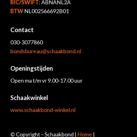
BIC/SWIFT
: ABNANL2A
BTW
NL002566692B01
Contact
030-3077860
bondsbureau@schaakbond.nl
Openingstijden
Open ma t/m vr 9.00-17.00 uur
Schaakwinkel
www.schaakbond-winkel.nl
© Copyright – Schaakbond |
Home
|