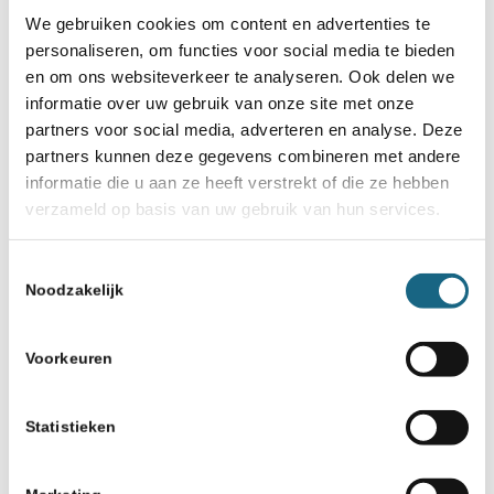
Bondsnieuws
We gebruiken cookies om content en advertenties te
personaliseren, om functies voor social media te bieden
en om ons websiteverkeer te analyseren. Ook delen we
Deel dit stuk
informatie over uw gebruik van onze site met onze
partners voor social media, adverteren en analyse. Deze
partners kunnen deze gegevens combineren met andere
informatie die u aan ze heeft verstrekt of die ze hebben
verzameld op basis van uw gebruik van hun services.
Toestemmingsselectie
Misschien ook iets voor u
Noodzakelijk
4 december 2019
Voorkeuren
En de winnaars zijn: KC
Chesscool A1, Klim-Op C1 en
ESV D1
Statistieken
5 augustus 2019