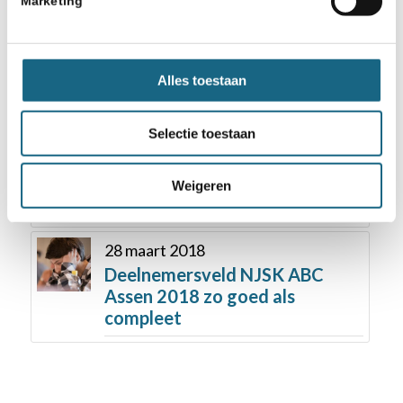
Marketing
EU Kampioenschap in Mureck
7 november 2017
Alles toestaan
Succesvolle dag bij Berenschot
in Utrecht
Selectie toestaan
29 maart 2018
EK: Benjamin Bok plaatst zich
Weigeren
voor World Cup
28 maart 2018
Deelnemersveld NJSK ABC
Assen 2018 zo goed als
compleet