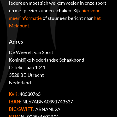
Iedereen moet zich welkom voelen in onze sport
en met plezier kunnen schaken. Kijk
hier voor
meer informatie
of stuur een bericht naar
het
Meldpunt
.
Adres
De Weerelt van Sport
Koninklijke Nederlandse Schaakbond
Orteliuslaan 1041
3528 BE Utrecht
Nederland
KvK
: 40530765
IBAN
: NL67ABNA0891743537
BIC/SWIFT
: ABNANL2A
BTW
NL002566692B01