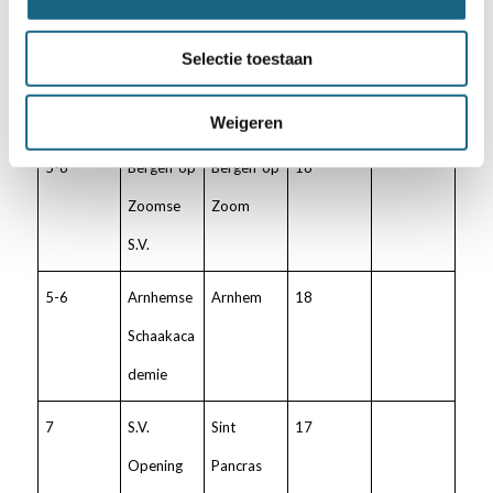
4
S.V.
Purmeren
22
Selectie toestaan
Purmeren
d
d
Weigeren
5-6
Bergen op
Bergen op
18
Zoomse
Zoom
S.V.
5-6
Arnhemse
Arnhem
18
Schaakaca
demie
7
S.V.
Sint
17
Opening
Pancras