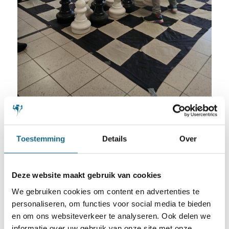
Jos Visser demonstreert het paardenspel aan een
beginnende jeugdschaker (foto EvB)
Toestemming
Details
Over
Website
Bekijk hier de website van SV Kasteel-
Deze website maakt gebruik van cookies
Lekstroom
We gebruiken cookies om content en advertenties te
personaliseren, om functies voor social media te bieden
en om ons websiteverkeer te analyseren. Ook delen we
informatie over uw gebruik van onze site met onze