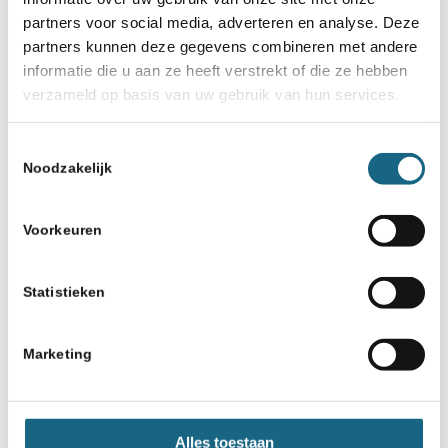
partners voor social media, adverteren en analyse. Deze
partners kunnen deze gegevens combineren met andere
informatie die u aan ze heeft verstrekt of die ze hebben
Top 10 snel gegroeide clubs over
verzameld op basis van uw gebruik van hun services.
2025
Toestemmingsselectie
Plts
Club
Plaats
Saldo
Noodzakelijk
1
SV Kasteel
Nieuwegei
31
Winnaar
Voorkeuren
Lekstroo
n
m
Statistieken
2
S.V.
Almere
30
Almere
Marketing
3
S.V. Het
Wijchen
23
Kasteel
Alles toestaan