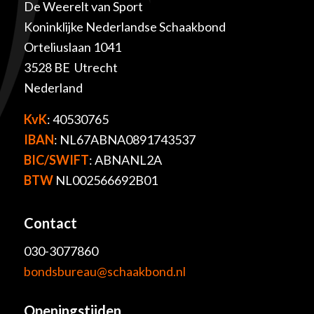
De Weerelt van Sport
Koninklijke Nederlandse Schaakbond
Orteliuslaan 1041
3528 BE Utrecht
Nederland
KvK
: 40530765
IBAN
: NL67ABNA0891743537
BIC/SWIFT
: ABNANL2A
BTW
NL002566692B01
Contact
030-3077860
bondsbureau@schaakbond.nl
Openingstijden