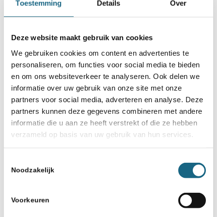
Toestemming
Details
Over
Misschien ook iets voor u
2 november 2018
Deze website maakt gebruik van cookies
Top-10 van clubs met 100 leden
We gebruiken cookies om content en advertenties te
of meer
personaliseren, om functies voor social media te bieden
en om ons websiteverkeer te analyseren. Ook delen we
8 mei 2018
informatie over uw gebruik van onze site met onze
Pols, De Boer, Van Foreest,
partners voor social media, adverteren en analyse. Deze
Duson en Basa nieuwe jeugd- en
partners kunnen deze gegevens combineren met andere
meisjeskampioenen ABC
informatie die u aan ze heeft verstrekt of die ze hebben
verzameld op basis van uw gebruik van hun services.
18 juni 2018
MEC- 25e Pleinfestival 30 juni
Toestemmingsselectie
2018
Noodzakelijk
5 oktober 2018
Voorkeuren
Olympiade laatste ronde