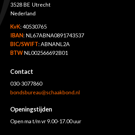
3528 BE Utrecht
Nederland
KvK
: 40530765
IBAN
: NL67ABNA0891743537
BIC/SWIFT
: ABNANL2A
BTW
NL002566692B01
Contact
030-3077860
bondsbureau@schaakbond.nl
Openingstijden
Open ma t/m vr 9.00-17.00 uur