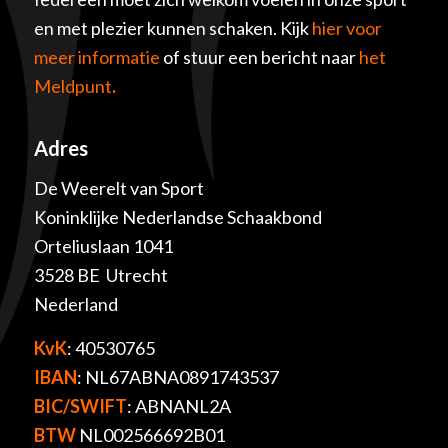
en met plezier kunnen schaken. Kijk
hier voor
meer informatie
of stuur een bericht naar
het
Meldpunt
.
Adres
De Weerelt van Sport
Koninklijke Nederlandse Schaakbond
Orteliuslaan 1041
3528 BE Utrecht
Nederland
KvK
: 40530765
IBAN
: NL67ABNA0891743537
BIC/SWIFT
: ABNANL2A
BTW
NL002566692B01