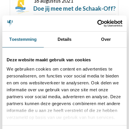
16 augustus 2021
Doe jij mee met de Schaak-Off?
2 november 2017
Nederlandse teams verliezen
weer in ronde 5
Toestemming
Details
Over
29 maart 2019
Deze website maakt gebruik van cookies
Doe mee aan de 1e Chesskid
Games (internationaal)
We gebruiken cookies om content en advertenties te
personaliseren, om functies voor social media te bieden
en om ons websiteverkeer te analyseren. Ook delen we
4 september 2018
informatie over uw gebruik van onze site met onze
Schoolschaken op alle
partners voor social media, adverteren en analyse. Deze
basisscholen in Rotterdam
partners kunnen deze gegevens combineren met andere
informatie die u aan ze heeft verstrekt of die ze hebben
verzameld op basis van uw gebruik van hun services.