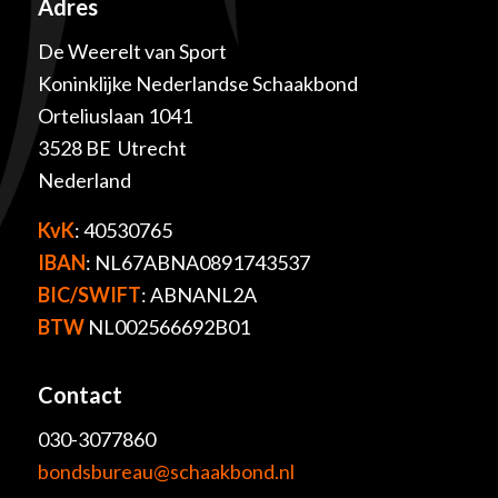
Adres
De Weerelt van Sport
Koninklijke Nederlandse Schaakbond
Orteliuslaan 1041
3528 BE Utrecht
Nederland
KvK
: 40530765
IBAN
: NL67ABNA0891743537
BIC/SWIFT
: ABNANL2A
BTW
NL002566692B01
Contact
030-3077860
bondsbureau@schaakbond.nl