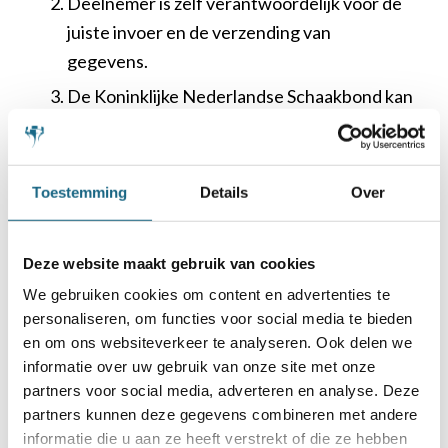
Deelnemer is zelf verantwoordelijk voor de
juiste invoer en de verzending van
gegevens.
De Koninklijke Nederlandse Schaakbond kan
niet verantwoordelijk gesteld worden voor
technische problemen op aanmeldpagina, of
een van de andere online platformen van de
Toestemming
Details
Over
Koninklijke Nederlandse Schaakbond. Zij kan
ook niet verantwoordelijk zijn voor enig
Deze website maakt gebruik van cookies
mankement in het internetverkeer
We gebruiken cookies om content en advertenties te
(wegvallen verbinding etc.).
personaliseren, om functies voor social media te bieden
De Koninklijke Nederlandse Schaakbond is
en om ons websiteverkeer te analyseren. Ook delen we
niet aansprakelijk voor problemen op
informatie over uw gebruik van onze site met onze
technisch, organisatorisch en administratief
partners voor social media, adverteren en analyse. Deze
partners kunnen deze gegevens combineren met andere
gebied of indien de Actie, om welke reden
informatie die u aan ze heeft verstrekt of die ze hebben