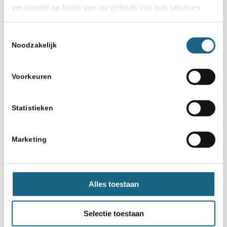
dan ook, tijdelijk onderbroken wordt of
verzameld op basis van uw gebruik van hun services.
eventueel stopgezet. Deelnemers hebben in
dit geval geen recht op schadevergoeding of
Toestemmingsselectie
vergoeding van kosten.
Noodzakelijk
De Koninklijke Nederlandse Schaakbond is
niet verantwoordelijk voor eventuele
Voorkeuren
gebreken en/of andere problemen bij het
versturen of de ontvangst van de prijzen.
Statistieken
De Koninklijke Nederlandse Schaakbond, de
door haar ingeschakelde hulppersonen,
Marketing
en/of derden zijn niet aansprakelijk voor
enige schade of letsel die voortvloeit uit, of
op enige andere wijze verband houdt met de
Alles toestaan
actie en/of de door de Koninklijke
Nederlandse Schaakbond ter beschikking
Selectie toestaan