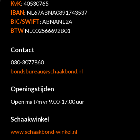
KvK
: 40530765
IBAN
: NL67ABNA0891743537
BIC/SWIFT
: ABNANL2A
BTW
NL002566692B01
Contact
030-3077860
bondsbureau@schaakbond.nl
Openingstijden
Open ma t/m vr 9.00-17.00 uur
Schaakwinkel
www.schaakbond-winkel.nl