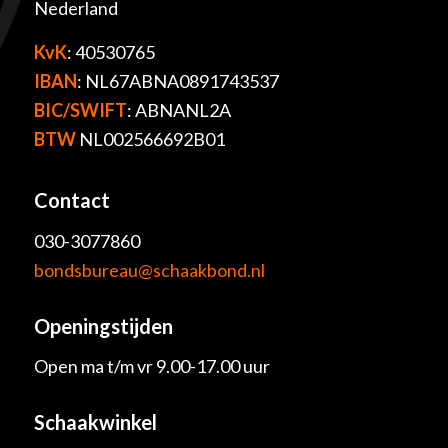
Nederland
KvK
: 40530765
IBAN
: NL67ABNA0891743537
BIC/SWIFT
: ABNANL2A
BTW
NL002566692B01
Contact
030-3077860
bondsbureau@schaakbond.nl
Openingstijden
Open ma t/m vr 9.00-17.00 uur
Schaakwinkel