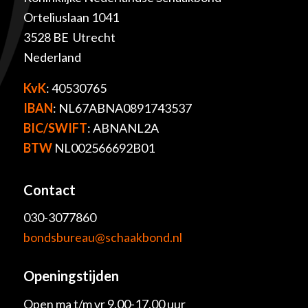
Orteliuslaan 1041
3528 BE Utrecht
Nederland
KvK
: 40530765
IBAN
: NL67ABNA0891743537
BIC/SWIFT
: ABNANL2A
BTW
NL002566692B01
Contact
030-3077860
bondsbureau@schaakbond.nl
Openingstijden
Open ma t/m vr 9.00-17.00 uur