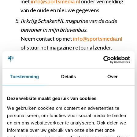
met
info@sportsmedia.nl
onder vermelding
van de oude en nieuwe gegevens.
Ik krijg SchakenNL magazine van de oude
bewoner in mijn brievenbus.
Neem contact op met
info@sportsmedia.nl
of stuur het magazine retour afzender.
Toestemming
Details
Over
Deze website maakt gebruik van cookies
Schaakbond.nl wordt mede mogelijk
gemaakt door:
We gebruiken cookies om content en advertenties te
personaliseren, om functies voor social media te bieden
en om ons websiteverkeer te analyseren. Ook delen we
informatie over uw gebruik van onze site met onze