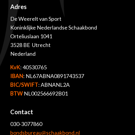
Adres
De Weerelt van Sport
Koninklijke Nederlandse Schaakbond
Orteliuslaan 1041
3528 BE Utrecht
Nederland
KvK
: 40530765
IBAN
: NL67ABNA0891743537
BIC/SWIFT
: ABNANL2A
BTW
NL002566692B01
Contact
030-3077860
bondsbureau@schaakbond.nl