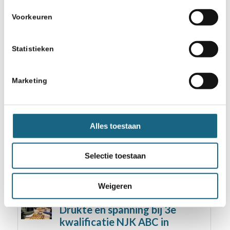
Voorkeuren
Statistieken
Misschien ook iets voor u
Marketing
15 januari 2018
NOS: schoolschaken steeds
populairder
Alles toestaan
5 juni 2018
Pathena gaat met Nederlands
Selectie toestaan
team naar Glorney Cup
Weigeren
8 januari 2019
Drukte en spanning bij 3e
kwalificatie NJK ABC in