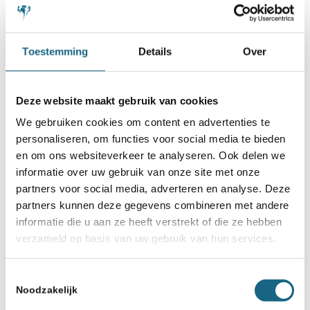
kwalificatietoernooien moeten nog
gespeeld worden.
Toestemming
Details
Over
Voor de schoolschaakkampioenschappen
gaan we kijken naar een alternatief
Deze website maakt gebruik van cookies
online kampioenschap.
We gebruiken cookies om content en advertenties te
personaliseren, om functies voor social media te bieden
en om ons websiteverkeer te analyseren. Ook delen we
informatie over uw gebruik van onze site met onze
partners voor social media, adverteren en analyse. Deze
partners kunnen deze gegevens combineren met andere
Categorie
informatie die u aan ze heeft verstrekt of die ze hebben
Bondsnieuws
verzameld op basis van uw gebruik van hun services.
Toestemmingsselectie
Deel dit stuk
Noodzakelijk