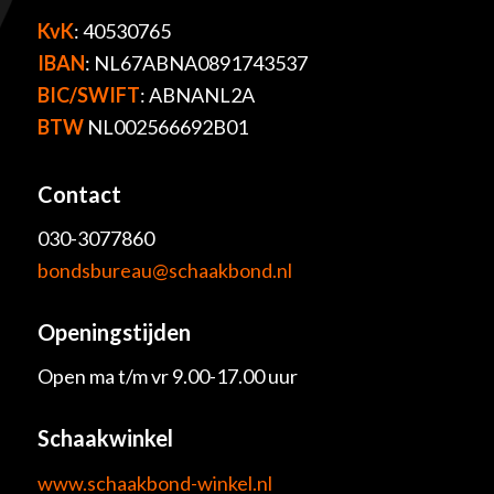
KvK
: 40530765
IBAN
: NL67ABNA0891743537
BIC/SWIFT
: ABNANL2A
BTW
NL002566692B01
Contact
030-3077860
bondsbureau@schaakbond.nl
Openingstijden
Open ma t/m vr 9.00-17.00 uur
Schaakwinkel
www.schaakbond-winkel.nl