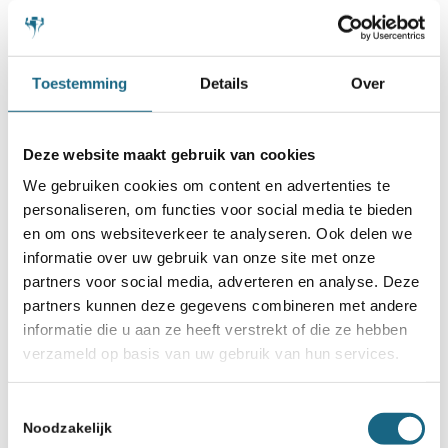
Toestemming
Details
Over
Categorie
Bondsnieuws
,
Internationaal
,
Jeugd
Deze website maakt gebruik van cookies
We gebruiken cookies om content en advertenties te
Deel dit stuk
personaliseren, om functies voor social media te bieden
en om ons websiteverkeer te analyseren. Ook delen we
informatie over uw gebruik van onze site met onze
partners voor social media, adverteren en analyse. Deze
partners kunnen deze gegevens combineren met andere
informatie die u aan ze heeft verstrekt of die ze hebben
verzameld op basis van uw gebruik van hun services.
Toestemmingsselectie
Noodzakelijk
Schaakbond.nl wordt mede mogelijk