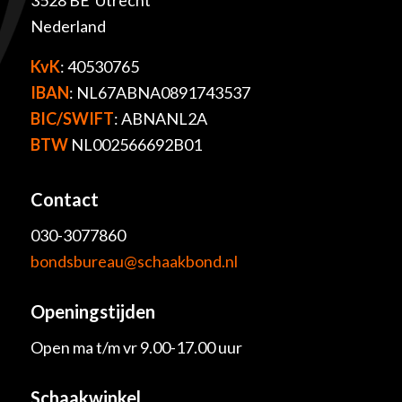
3528 BE Utrecht
Nederland
KvK
: 40530765
IBAN
: NL67ABNA0891743537
BIC/SWIFT
: ABNANL2A
BTW
NL002566692B01
Contact
030-3077860
bondsbureau@schaakbond.nl
Openingstijden
Open ma t/m vr 9.00-17.00 uur
Schaakwinkel