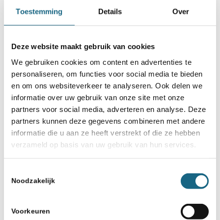
deelnemers heen
Toestemming
Details
Over
29 oktober 2019
EK landenteams: Nederlandse
Deze website maakt gebruik van cookies
teams vallen terug
We gebruiken cookies om content en advertenties te
personaliseren, om functies voor social media te bieden
en om ons websiteverkeer te analyseren. Ook delen we
informatie over uw gebruik van onze site met onze
partners voor social media, adverteren en analyse. Deze
partners kunnen deze gegevens combineren met andere
informatie die u aan ze heeft verstrekt of die ze hebben
verzameld op basis van uw gebruik van hun services.
Schaakbond.nl wordt mede mogelijk
gemaakt door:
Toestemmingsselectie
Noodzakelijk
Voorkeuren