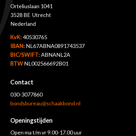
Orteliuslaan 1041
3528 BE Utrecht
Nederland
KvK
: 40530765
IBAN
: NL67ABNA0891743537
BIC/SWIFT
: ABNANL2A
BTW
NL002566692B01
Contact
030-3077860
bondsbureau@schaakbond.nl
Openingstijden
Open ma t/m vr 9.00-17.00 uur