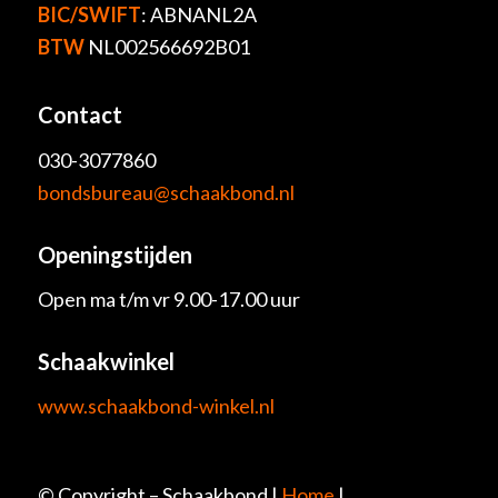
BIC/SWIFT
: ABNANL2A
BTW
NL002566692B01
Contact
030-3077860
bondsbureau@schaakbond.nl
Openingstijden
Open ma t/m vr 9.00-17.00 uur
Schaakwinkel
www.schaakbond-winkel.nl
© Copyright – Schaakbond |
Home
|