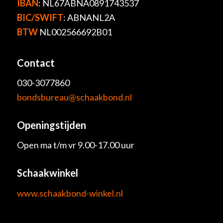
IBAN
: NL67ABNA0891743537
BIC/SWIFT
: ABNANL2A
BTW
NL002566692B01
Contact
030-3077860
bondsbureau@schaakbond.nl
Openingstijden
Open ma t/m vr 9.00-17.00 uur
Schaakwinkel
www.schaakbond-winkel.nl