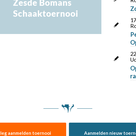
Ro
Zesde Bomans
Z
Schaaktoernooi
17
Ro
P
O
22
Ud
O
r
tleg aanmelden toernooi
Aanmelden nieuw toern