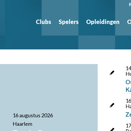
Clubs
Spelers
Opleidingen
O
14
H
O
K
16
Ha
Z
16 augustus 2026
Haarlem
17