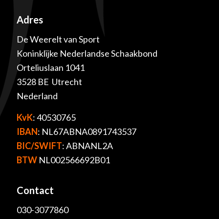
Adres
De Weerelt van Sport
Koninklijke Nederlandse Schaakbond
Orteliuslaan 1041
3528 BE Utrecht
Nederland
KvK
: 40530765
IBAN
: NL67ABNA0891743537
BIC/SWIFT
: ABNANL2A
BTW
NL002566692B01
Contact
030-3077860