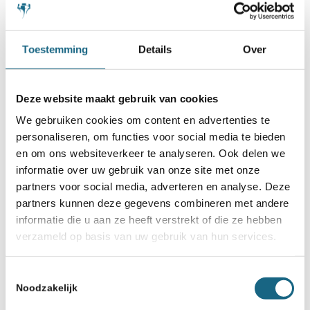
gedeeld eerste na 7 ronden
25 oktober 2019
Toestemming
Details
Over
SchaakMagazine oktober
verschenen
Deze website maakt gebruik van cookies
7 oktober 2019
We gebruiken cookies om content en advertenties te
WK jeugd in Mumbai: Eline aan
personaliseren, om functies voor social media te bieden
kop
en om ons websiteverkeer te analyseren. Ook delen we
informatie over uw gebruik van onze site met onze
partners voor social media, adverteren en analyse. Deze
partners kunnen deze gegevens combineren met andere
informatie die u aan ze heeft verstrekt of die ze hebben
verzameld op basis van uw gebruik van hun services.
Toestemmingsselectie
Schaakbond.nl wordt mede mogelijk
Noodzakelijk
gemaakt door: