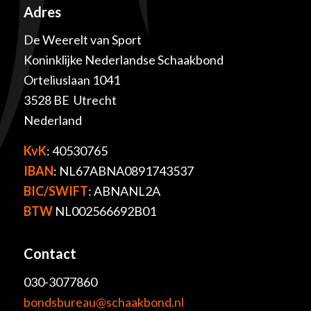
Adres
De Weerelt van Sport
Koninklijke Nederlandse Schaakbond
Orteliuslaan 1041
3528 BE Utrecht
Nederland
KvK
: 40530765
IBAN
: NL67ABNA0891743537
BIC/SWIFT
: ABNANL2A
BTW
NL002566692B01
Contact
030-3077860
bondsbureau@schaakbond.nl